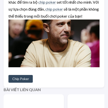
khác để tìm ra bộ
chip poker
set tốt nhất cho mình. Với
sự lựa chọn đúng đắn,
chip poker
sẽ là một phần không
thể thiếu trong mỗi buổi chơi poker của bạn!
Chip Poker
BÀI VIẾT LIÊN QUAN