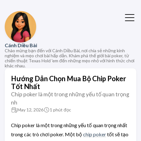
Cánh Diều Bài
Chào mừng bạn đến với Cánh Diều Bài, nơi chia sẻ những kinh
nghiệm và mẹo chơi bài hấp dẫn. Khám phá thế giới bài poker, từ
chiến thuật Texas Hold 'em đến những mẹo nhỏ với hình thức chơi
khác nhau.
Hướng Dẫn Chọn Mua Bộ Chip Poker
Tốt Nhất
Chip poker là một trong những yếu tố quan trọng
nh
May 12, 2026
1 phút đọc
Chip poker là một trong những yếu tố quan trọng nhất
trong các trò chơi poker. Một bộ
chip poker
tốt sẽ tạo